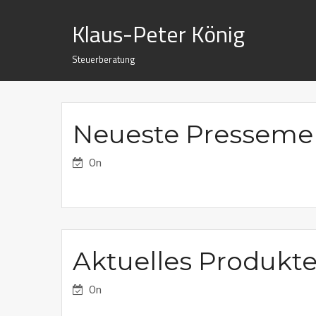
Skip
Klaus-Peter König
to
content
Steuerberatung
AKTUELLES
Neueste Pressem
On
Aktuelles Produkte
On