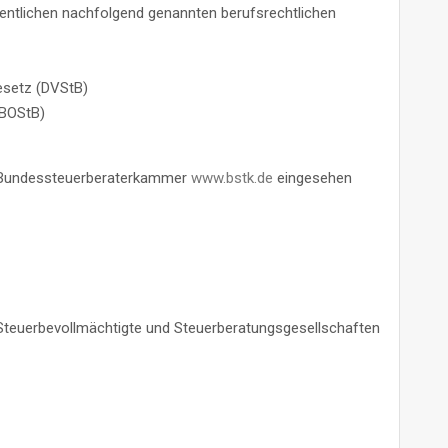
sentlichen nachfolgend genannten berufsrechtlichen
esetz (DVStB)
(BOStB)
er Bundessteuerberaterkammer
www.bstk.de
eingesehen
 Steuerbevollmächtigte und Steuerberatungsgesellschaften