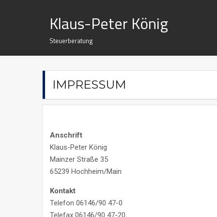
Skip
Klaus-Peter König
to
content
Steuerberatung
IMPRESSUM
Anschrift
Klaus-Peter König
Mainzer Straße 35
65239 Hochheim/Main
Kontakt
Telefon 06146/90 47-0
Telefax 06146/90 47-20